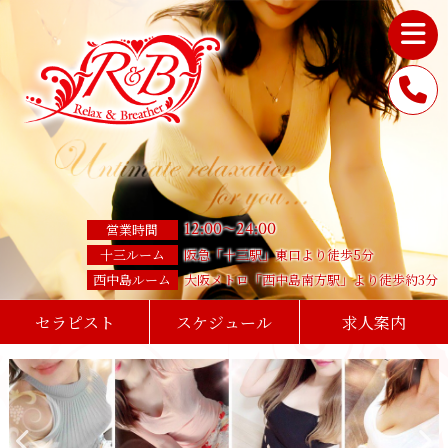
12
:
00
24
:
00
～
営業時間
十三ルーム
阪急「十三駅」東口より徒歩5分
西中島ルーム
大阪メトロ「西中島南方駅」より徒歩約3分
セラピスト
スケジュール
求人案内