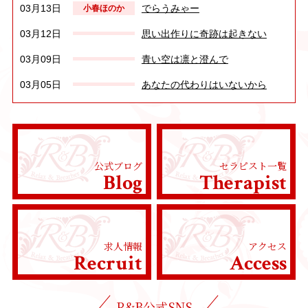
03月13日
でらうみゃー
小春ほのか
03月12日
思い出作りに奇跡は起きない
03月09日
青い空は凛と澄んで
03月05日
あなたの代わりはいないから
03月01日
三月が去る前に旅に出ようぜ
02月27日
愛のその存在がいっぱい
02月26日
風は思ったよりやさしい
公式ブログ
セラピスト一覧
Blog
Therapist
02月25日
もうすぐ春
小春ほのか
02月23日
何度目の青空か？
02月21日
スケジュール
求人情報
アクセス
Recruit
Access
R&B公式SNS