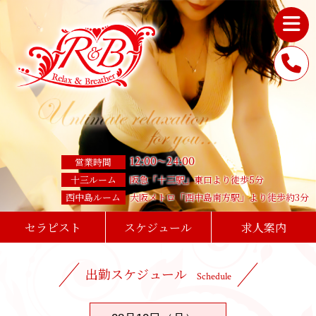
12
:
00
24
:
00
～
営業時間
十三ルーム
阪急「十三駅」東口より徒歩5分
西中島ルーム
大阪メトロ「西中島南方駅」より徒歩約3分
セラピスト
スケジュール
求人案内
出勤スケジュール
Schedule