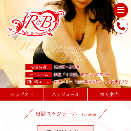
12
:
00
24
:
00
～
営業時間
十三ルーム
阪急「十三駅」東口より徒歩5分
西中島ルーム
大阪メトロ「西中島南方駅」より徒歩約3分
セラピスト
スケジュール
求人案内
出勤スケジュール
Schedule