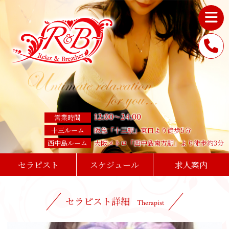
12
:
00
24
:
00
～
営業時間
十三ルーム
阪急「十三駅」東口より徒歩5分
西中島ルーム
大阪メトロ「西中島南方駅」より徒歩約3分
セラピスト
スケジュール
求人案内
セラピスト詳細
Therapist