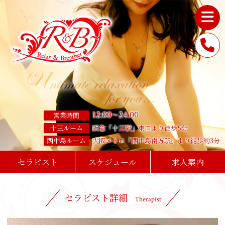
12
:
00
24
:
00
～
営業時間
十三ルーム
阪急「十三駅」東口より徒歩5分
西中島ルーム
大阪メトロ「西中島南方駅」より徒歩約3分
セラピスト
スケジュール
求人案内
セラピスト詳細
Therapist