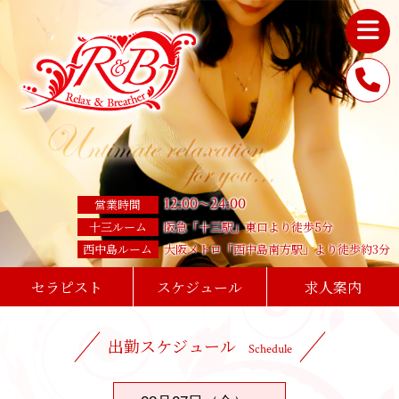
12
:
00
24
:
00
～
営業時間
十三ルーム
阪急「十三駅」東口より徒歩5分
西中島ルーム
大阪メトロ「西中島南方駅」より徒歩約3分
セラピスト
スケジュール
求人案内
出勤スケジュール
Schedule