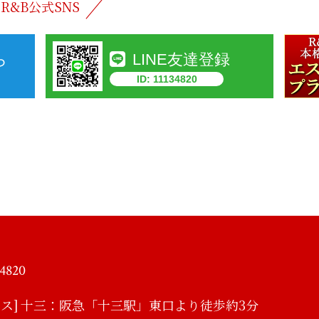
R&B公式SNS
ら
LINE友達登録
ID: 11134820
34820
ス]
十三：阪急「十三駅」東口より徒歩約3分