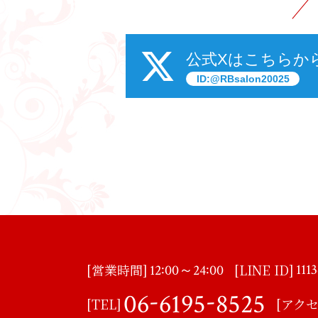
公式Xはこちらか
ID:@RBsalon20025
:
:
[営業時間]
[LINE ID]
111
12
00～24
00
-
-
06
6195
8525
[TEL]
[アクセ