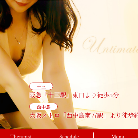
十三
阪急「十三駅」東口より徒歩5分
西中島
大阪メトロ「西中島南方駅」より徒歩約
Therapist
Schedule
Menu